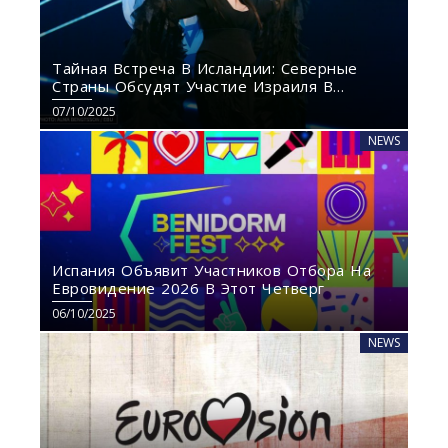
Тайная Встреча В Исландии: Северные
Страны Обсудят Участие Израиля В
«Евровидении‑2026»
07/10/2025
NEWS
Испания Объявит Участников Отбора На
Евровидение 2026 В Этот Четверг
06/10/2025
NEWS