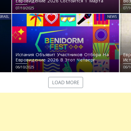
Евровидение 2026 Состоится 1 Марта
Во
07/10/2025
07/1
ISRAEL
NEWS
Испания Объявит Участников Отбора На
Евр
Евровидение 2026 В Этот Четверг
Ист
Mac
06/10/2025
06/1
LOAD MORE