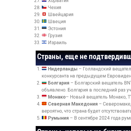
Хорватия
Чехия
Швейцария
Швеция
Эстония
Грузия
Израиль
Страны, еще не подтвердивш
Нидерланды
– Голландский вещател
конкурсанта на предыдущем Евровидени
Болгария
– Болгарский вещатель BNT
объявлено. Болгария в последний раз у
Монако
– Новый вещатель Монако, T
Северная Македония
– Северомакед
вероятно, что страна будет отсутствоват
Румыния
– В сентябре 2024 года ру