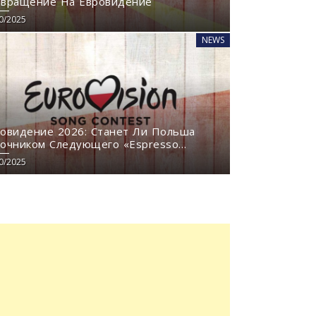
звращение На Евровидение
0/2025
NEWS
овидение 2026: Станет Ли Польша
очником Следующего «Espresso
chiato»?
0/2025