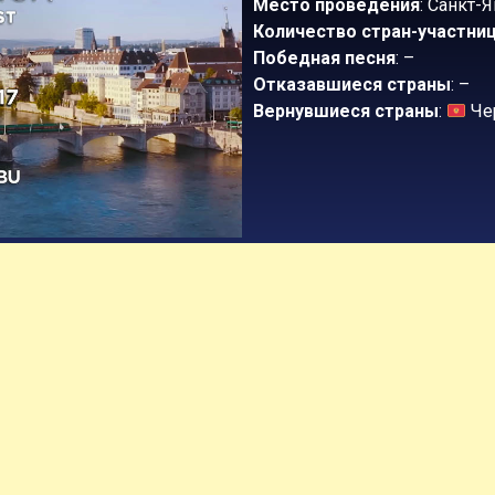
Место проведения
: Санкт-
Количество стран-участни
Победная песня
: –
Отказавшиеся страны
: –
Вернувшиеся страны
:
Че