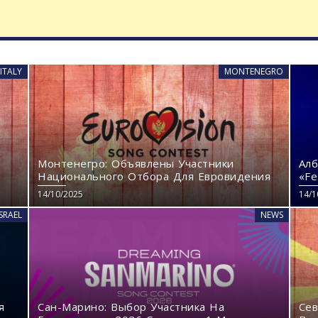
ITALY
MONTENEGRO
Монтенегро: Объявлены Участники
Алб
Национального Отбора Для Евровидения
«Fe
14/10/2025
14/1
ISRAEL
NEWS
я
Сан-Марино: Выбор Участника На
Сев