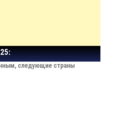
25:
нным, след
ующие страны