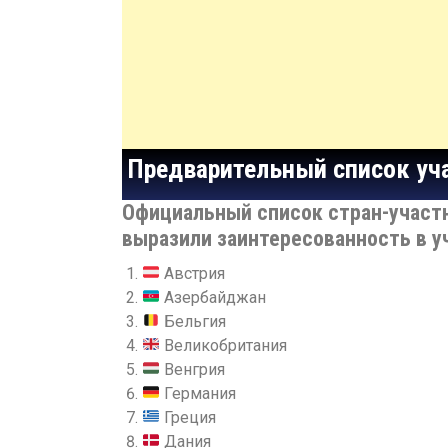
Предварительный список уча
Официальный список ст
ран-участ
выразили за
интересованность в у
Австрия
Азербайджан
Бельгия
Великобритания
Венгрия
Германия
Греция
Дания