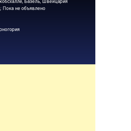
Якобсхалле, Базель, Швейцария
ц
: Пока не объявлено
рногория