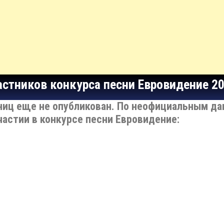
стников конкурса песни Евровидение 20
ниц е
ще не опублик
ован. По неофициальным да
частии
в конкурсе пес
ни Евровидение
: