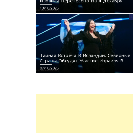
Израиля Перенесено На 4 Декабря
13/10/2025
Тайная Встреча В Исландии: Северные
Страны Обсудят Участие Израиля В
«Евровидении‑2026»
07/10/2025