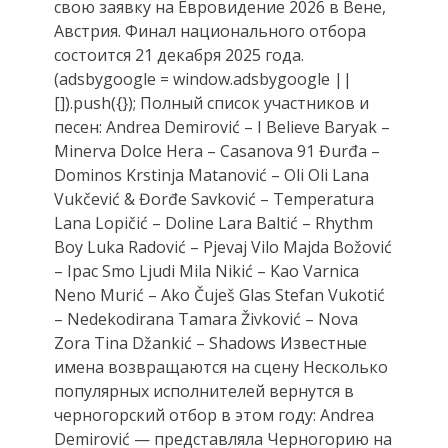
свою заявку на Евровидение 2026 в Вене,
Австрия. Финал национального отбора
состоится 21 декабря 2025 года.
(adsbygoogle = window.adsbygoogle ||
[]).push({}); Полный список участников и
песен: Andrea Demirović – I Believe Baryak –
Minerva Dolce Hera – Casanova 91 Đurđa –
Dominos Krstinja Matanović – Oli Oli Lana
Vukčević & Đorđe Savković – Temperatura
Lana Lopičić – Doline Lara Baltić – Rhythm
Boy Luka Radović – Pjevaj Vilo Majda Božović
– Ipac Smo Ljudi Mila Nikić – Kao Varnica
Neno Murić – Ako Čuješ Glas Stefan Vukotić
– Nedekodirana Tamara Živković – Nova
Zora Tina Džankić – Shadows Известные
имена возвращаются на сцену Несколько
популярных исполнителей вернутся в
черногорский отбор в этом году: Andrea
Demirović — представляла Черногорию на