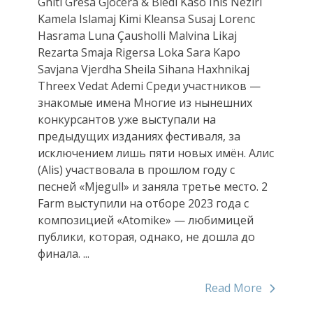
Ghiti Gresa Gjocera & Bledi Kaso Inis Neziri
Kamela Islamaj Kimi Kleansa Susaj Lorenc
Hasrama Luna Çausholli Malvina Likaj
Rezarta Smaja Rigersa Loka Sara Kapo
Savjana Vjerdha Sheila Sihana Haxhnikaj
Threex Vedat Ademi Среди участников —
знакомые имена Многие из нынешних
конкурсантов уже выступали на
предыдущих изданиях фестиваля, за
исключением лишь пяти новых имён. Алис
(Alis) участвовала в прошлом году с
песней «Mjegull» и заняла третье место. 2
Farm выступили на отборе 2023 года с
композицией «Atomike» — любимицей
публики, которая, однако, не дошла до
финала. ...
Read More