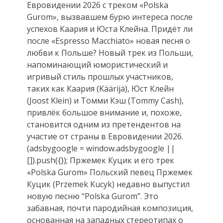
Евровидении 2026 с треком «Polska
Gurom», вызвавшем бурю интереса после
успехов Каария и Юста Клейна. Придёт ли
после «Espresso Macchiato» новая песня о
любви к Польше? Новый трек из Польши,
напоминающий юмористический и
игривый стиль прошлых участников,
таких как Каария (Käärijä), Юст Клейн
(Joost Klein) и Томми Кэш (Tommy Cash),
привлёк большое внимание и, похоже,
становится одним из претендентов на
участие от страны в Евровидении 2026.
(adsbygoogle = window.adsbygoogle ||
[]).push({}); Пржемек Куцик и его трек
«Polska Gurom» Польский певец Пржемек
Куцик (Przemek Kucyk) недавно выпустил
новую песню “Polska Gurom”. Это
забавная, почти пародийная композиция,
основанная на западных стереотипах о