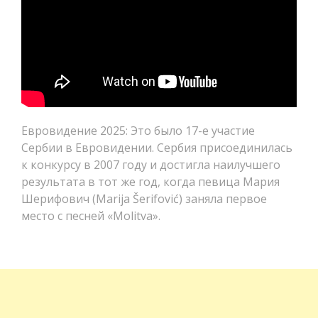
Евровидение 2025: Это было 17-е участие
Сербии в Евровидении. Сербия присоединилась
к конкурсу в 2007 году и достигла наилучшего
результата в тот же год, когда певица Мария
Шерифович (Marija Šerifović) заняла первое
место с песней «Molitva».