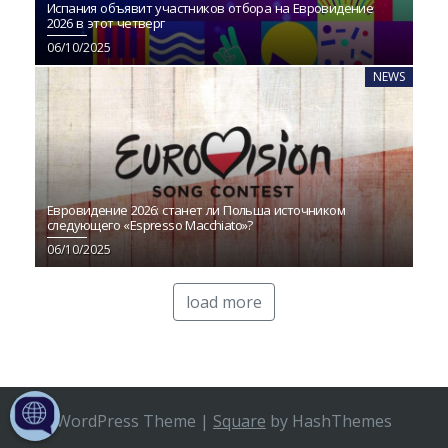
Испания объявит участников отбора на Евровидение
2026 в этот четверг
06/10/2025
NEWS
Евровидение 2026: станет ли Польша источником
следующего «Espresso Macchiato»?
06/10/2025
load more
WordPress Theme
|
Square
by HashThemes