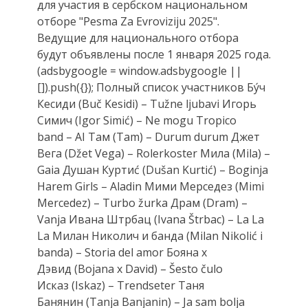
для участия в сербском национальном
отборе "Pesma Za Evroviziju 2025".
Ведущие для национального отбора
будут объявлены после 1 января 2025 года.
(adsbygoogle = window.adsbygoogle ||
[]).push({}); Полный список участников Бу́ч
Кесиди (Buč Kesidi) – Tužne ljubavi Игорь
Симич (Igor Simić) – Ne mogu Tropico
band – AI Там (Tam) – Durum durum Джет
Вега (Džet Vega) – Rolerkoster Мила (Mila) –
Gaia Душан Куртиć (Dušan Kurtić) – Boginja
Harem Girls – Aladin Мими Мерседез (Mimi
Mercedez) – Turbo žurka Драм (Dram) –
Vanja Ивана Штрбац (Ivana Štrbac) – La La
La Милан Николич и банда (Milan Nikolić i
banda) – Storia del amor Бояна x
Дэвид (Bojana x David) – Šesto čulo
Исказ (Iskaz) – Trendseter Таня
Банянин (Tanja Banjanin) – Ja sam bolja