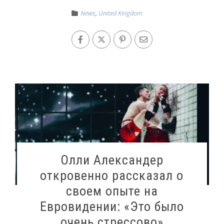
News
,
United Kingdom
Олли Александер
откровенно рассказал о
своем опыте на
Евровидении: «Это было
очень стрессово»